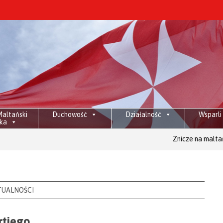
altański
Duchowość
Działalność
Wsparli
ka
Znicze na maltańskich grobac
TUALNOŚCI
rtiego