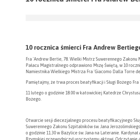
10 rocznica śmierci Fra Andrew Bertieg
Fra 'Andrew Bertie, 78. Wielki Mistrz Suwerennego Zakonu M
Pałacu Magistralnego odprawiono Mszę Świętą, w 10 rocznicę
Namiestnika Wielkiego Mistrza Fra 'Giacomo Dalla Torre de
Pamiętajmy, że trwa proces beatyfikacji i Sługi Bożego Fra
11 lutego o godzinie 18.00 w katowickiej Katedrze Chrystusa
Bożego.
Otwarcie sesji diecezjalnego procesu beatyfikacyjnego Sług
Suwerennego Zakonu Szpitalników św. Jana Jerozolimskiego
o godzinie 11.30 w Bazylice św. Jana na Lateranie. Kardynał
Rzymskiej przewodniczył uroczystemu aktowi. Odczytanie a