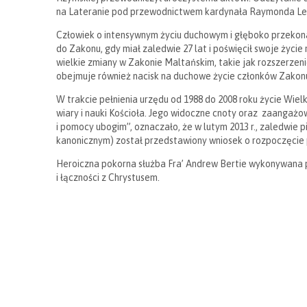
na Lateranie pod przewodnictwem kardynała Raymonda Le
Człowiek o intensywnym życiu duchowym i głęboko przekonan
do Zakonu, gdy miał zaledwie 27 lat i poświęcił swoje życi
wielkie zmiany w Zakonie Maltańskim, takie jak rozszerzeni
obejmuje również nacisk na duchowe życie członków Zakon
W trakcie pełnienia urzędu od 1988 do 2008 roku życie Wie
wiary i nauki Kościoła. Jego widoczne cnoty oraz zaangażo
i pomocy ubogim”, oznaczało, że w lutym 2013 r., zaledwie 
kanonicznym) został przedstawiony wniosek o rozpoczęcie 
Heroiczna pokorna służba Fra’ Andrew Bertie wykonywana pr
i łączności z Chrystusem.