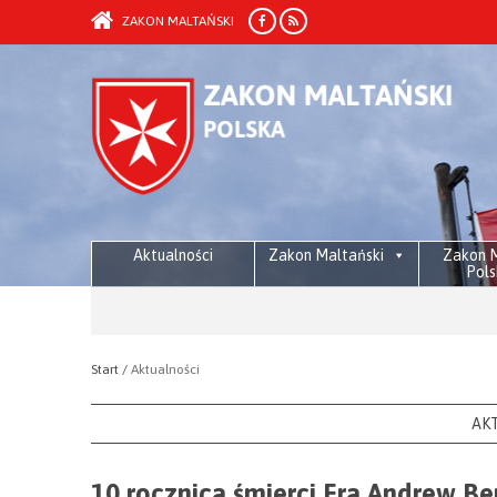
ZAKON MALTAŃSKI
Aktualności
Zakon Maltański
Zakon M
Pols
Start /
Aktualności
AK
10 rocznica śmierci Fra Andrew Be