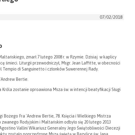
07/02/2018
o
altańskiego, zmarł 7 lutego 2008 r. w Rzymie. Dzisiaj w kaplicy
 śmieci. Liturgii przewodniczył, Msgr. Jean Laffitte, w obecności
l Tempio di Sanguinetto i członków Suwerennej Rady.
 'Andrew Bertie.
 Króla zostanie oproawiona Msza św. w intencji beatyfikacji Sługi
i Bożego Fra 'Andrew Bertie, 78. Księcia i Wielkiego Mistrza
 zwanego Rodyjskim i Maltańskim odbyło się 20 lutego 2013
 Agostino Vallini Wikariusz Generalny Jego Świątobliwości Diecezji
ktu zostało poprzedzone Mszą świętą w Bazylice św. Jana