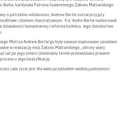
o Burke, kardynała Patrona Suwerennego Zakonu Maltańskiego.
y o potrzebie solidarności, Andrew Bertie został przyjęty
e modlitwie i dziełom charytatywnym. Fra 'Andre Bertie nadzorował
e działalności humanitarnej i reforma kodeksu. Jego dziedzictwo
u.
lkiego Mistrza Andrew Bertie’go było zawsze inspirowane zasadami
wanie w realizację misji Zakonu Maltańskiego „obrony wiary
pięć lat po jego śmierci (minimalny termin przewidziany prawem
procesu o jego beatyfikację.
zez całe życie jest dla wielu przykładem wielkiej pobożności