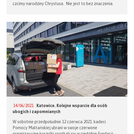
czcimy narodziny Chrystusa. Nie jest to bez znaczenia.
Jeśli nawet z powodu wzniosłości tajemnicy nie zdołamy jej
w pełni objaśnić, w każdym razie przyjrzymy się jej
dokładniej i owocniej. Jan rodzi się z podeszłej wiekiem […]
14/06/2021
Katowice. Kolejne wsparcie dla osób
ubogich i zapomnianych
W sobotnie przedpołudnie 12 czerwca 2021. kadeci
Pomocy Maltańskiej ubrani w swoje czerwone
organizacyjne koszulki spotkali się w siedzibie Fundacji