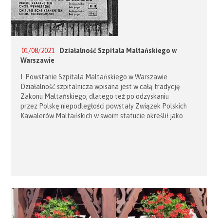
https://archwwa.pl/wiadomosci/konsulta-zakonow-
meskich-przestrzega-przed-falszywym-zakonem-
wyludza-datki-i-nielegalnie-zezwala-na-pobyt-
obcokrajowcow/ więcej : […]
01/08/2021
Działalność Szpitala Maltańskiego w
Warszawie
I. Powstanie Szpitala Maltańskiego w Warszawie.
Działalność szpitalnicza wpisana jest w całą tradycję
Zakonu Maltańskiego, dlatego też po odzyskaniu
przez Polskę niepodległości powstały Związek Polskich
Kawalerów Maltańskich w swoim statucie określił jako
swój cel m.in. „opiekę nad chorymi i rannymi, tak w czasach
pokojowych jak przede wszystkim w czasach wojennych”.
(2) W 1928 roku Ministerstwo Spraw Wojskowych
zobowiązało swoje struktury do opracowania wspólnie
z ZPKM zadań Związku na wypadek wojny. (3) […]