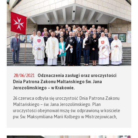
28/06/2021
Odznaczenia zasługi oraz uroczystości
Dnia Patrona Zakonu Maltańskiego Św. Jana
Jerozolimskiego – w Krakowie.
26 czerwca odbyła się uroczystość Dnia Patrona Zakonu
Maltańskiego – św. Jana Jerozolimskiego. Plan
uroczystości obejmował mszę św. odprawioną w kościele
pw. Św. Maksymiliana Marii Kolbego w Mistrzejowicach,
wręczenie odznaczeń państwowych Zakonu Maltańskiego
Medali Pro Merito Melitensi osobom zasłużonym
w działaniach na rzecz dzieł maltańskich oraz spotkanie