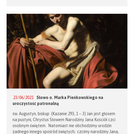
Służby Medycznej w 1990 r. Pogrzeb ś.p. Róży Kubiak odbył
się we wtorek 22 czerwca 2021 r. na Cmentarzu
Rakowickim w Krakowie. Jerzy Baehr, Prezydent Związku
Polskich Kawalerów […]
23/06/2021
Słowo o. Marka Pieńkowskiego na
uroczystość patronalną
św. Augustyn, biskup (Kazanie 293, 1 – 3) Jan jest głosem
na pustyni, Chrystus Słowem Narodziny Jana Kościół czci
osobnym świętem. Natomiast nie obchodzimy urodzin
żadnego innego spośród świętych; czcimy narodziny Jana,