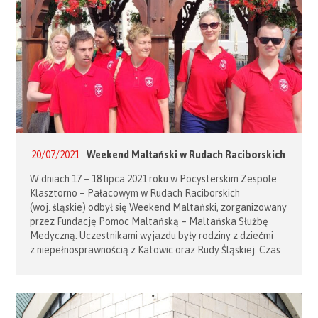
20/07/2021
Weekend Maltański w Rudach Raciborskich
W dniach 17 – 18 lipca 2021 roku w Pocysterskim Zespole
Klasztorno – Pałacowym w Rudach Raciborskich
(woj. śląskie) odbył się Weekend Maltański, zorganizowany
przez Fundację Pomoc Maltańską – Maltańska Służbę
Medyczną. Uczestnikami wyjazdu były rodziny z dziećmi
z niepełnosprawnością z Katowic oraz Rudy Śląskiej. Czas
pobytu w Rudach był doskonałą okazją do aktywizacji
społeczno – kulturalnej. Uczestnicy mieli okazję zwiedzić
historyczny Zamek Piastów Śląskich w Raciborzu, […]