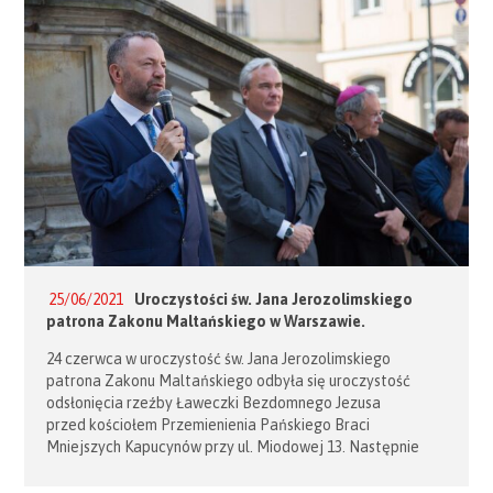
w Hotelu Polskim. Odznaczenia państwowe Zakonu
Maltańskiego otrzymali: Pani Urszula Strzednicka –
srebrny medal zasługi Pro Merito […]
25/06/2021
Uroczystości św. Jana Jerozolimskiego
patrona Zakonu Maltańskiego w Warszawie.
24 czerwca w uroczystość św. Jana Jerozolimskiego
patrona Zakonu Maltańskiego odbyła się uroczystość
odsłonięcia rzeźby Ławeczki Bezdomnego Jezusa
przed kościołem Przemienienia Pańskiego Braci
Mniejszych Kapucynów przy ul. Miodowej 13. Następnie
w Katedrze Polowej Wojska Polskiego w Warszawie
odprawiona została Msza św. Podczas uroczystości