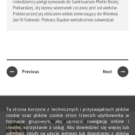
i młodzieńcy pielgrzymowali do Sanktuarium Matki Bożej
Piekarskiej. Jej słynny wizerunek czczony jest od wieków.
Pokłon przed jej obliczem oddał zmierzający do Wiednia
Jan III Sobieski. Piekary Śląskie wielokrotnie odwiedzał
Kardynał Karol Wojtyła, który powtarzał że podczas
pielgrzymek uczył się przemawiać do wielutysięcznych
tłumów wiernych. W czasie komunistycznego ucisku
katowiccy biskupi wielokrotnie poruszali trudne społeczne
tematy dotyczące poszanowania […]
Previous
Next
Ta strona korzysta z technicznych i przyswajalnych plików
cookie oraz plików cookie stron trzecich użytkownika w
formacie grupowym, aby uprościć nawigację online i
ZAKON MALTAŃSKI POLSKA
chronić korzystanie z usług. Aby dowiedzieć się więcej lub
odmówić zgody na użycie jednego lub dowolnego z plików