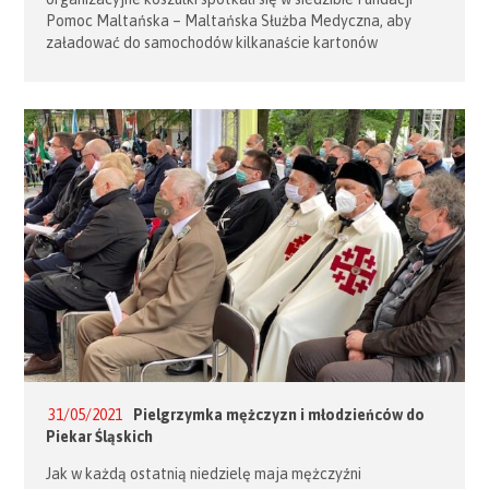
Pomoc Maltańska – Maltańska Służba Medyczna, aby
załadować do samochodów kilkanaście kartonów
i opakowań z lekami. – To dary dla sióstr, które opiekują
się na co dzień ubogimi i potrzebującymi – mówi Helena
Świerad, która energicznie nosi kartony do samochodu.
Pomagają jej: siostra Elżbieta Świerad oraz Krzysztof
Ślusarczyk. […]
31/05/2021
Pielgrzymka mężczyzn i młodzieńców do
Piekar Śląskich
Jak w każdą ostatnią niedzielę maja mężczyźni