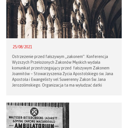
25/08/2021
Ostrzeżenie przed fałszywym „zakonem”: Konferencja
Wyższych Przełożonych Zakonów Męskich wydała
komunikat przestrzegający przed fałszywym Zakonem
Joannitów – Stowarzyszenia Życia Apostolskiego św. Jana
Apostoła i Ewangelisty vel Suwerenny Zakon Św. Jana
Jerozolimskiego. Organizacja ta ma wyłudzać datki
i oferować nielegalną i odpłatną legalizację pobytu
obcokrajowców, powołując się na instytucje państwowe.
Informacja ukazała się w internetowym wydaniu GW -W-
wa oraz na portalu Archidiecezji Warszawskiej:
https://warszawa.wyborcza.pl/warszawa/7,54420,2749052
7,falszywy-zakon-wyludza-datki-ma-siedzibe-pod-
warszawa.html#s=BoxWyboImg1