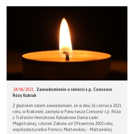
wręczone zostały odznaczenia państwowe przyznane
przez Prezydenta RP Andrzeja Dudę, a także odznaczenia
państwowe Zakonu Maltańskiego przyznane przez Radę
Suwerenną Zakonu. Eucharystię koncelebrowało […]
24/06/2021
Zawiadomienie o śmierci ś.p. Consoeur
Róży Kubiak
Z głębokim żalem zawiadamiam, że w dniu 16 czerwca 2021
roku, w Krakowie, zasnęła w Panu nasza Consoeur ś.p. Róża
z Trafasów Henrykowa Kubiakowa Dama Łaski
Magistralnej, członek Zakonu od 19 kwietnia 2002 roku,
współzałożycielka Pomocy Maltańskiej – Maltańskiej