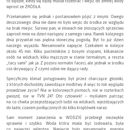
to będzie, kiedy się będę musiał rozebrać i wejść do zimnej wody
wprost ze ŹRÓDŁA.
Przełamałem się jednak i postanowiłem pójść z innymi. Owego
deszczowego dnia nie dane mi było wejść do środka ze względu
na brak miejsc. Surowy pan, w słowach nie znoszących sprzeciwu
zaprosił mnie na dzień następny z samego rana. Ranek kolejnego
dnia przywitał nas piękna słoneczną pogodą. Był to już dzień
naszego wyjazdu. Niesamowite napięcie. Czekałem w kolejce
około 45 min. Kilku pustelników z bosymi stopami, kilkanaście
osób na wózkach, kilku mężczyzn w stanie termalnym, a reszta
„tacy sami” jak ja. Z pozoru normalni faceci, ale jednak w środku
coś skrywający. Z czymś sobie nie dający rady.
Specyficzny klimat potęgowany był przez charczące głośniki,
z których dochodziły zawodzące modlitwy.
A więc to tak wygląda
prawdziwe życie? Nie w kolorowych pismach, nie w rozterkach
gwiazd, nie w TVN 24? Oto człowiek!
– myślałem patrząc
na co chwila przejeżdżających ludzi na wózkach, wjeżdżających
do łaźni, czasem podłączonych do kilku kroplówek naraz.
Sam moment zanurzenia w WODZIE przebiegł niezwykle
sprawnie i szybko. Woda która miała być lodowata, była
co najwyżej wilgotna. Napięcie było niesamowite, energia