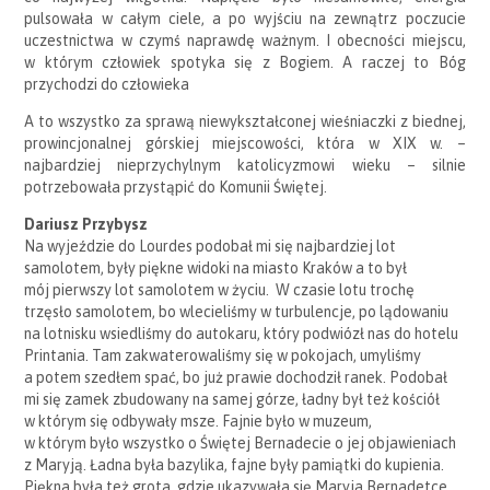
pulsowała w całym ciele, a po wyjściu na zewnątrz poczucie
uczestnictwa w czymś naprawdę ważnym. I obecności miejscu,
w którym człowiek spotyka się z Bogiem. A raczej to Bóg
przychodzi do człowieka
A to wszystko za sprawą niewykształconej wieśniaczki z biednej,
prowincjonalnej górskiej miejscowości, która w XIX w. –
najbardziej nieprzychylnym katolicyzmowi wieku – silnie
potrzebowała przystąpić do Komunii Świętej.
Dariusz Przybysz
Na wyjeździe do Lourdes podobał mi się najbardziej lot
samolotem, były piękne widoki na miasto Kraków a to był
mój pierwszy lot samolotem w życiu. W czasie lotu trochę
trzęsło samolotem, bo wlecieliśmy w turbulencje, po lądowaniu
na lotnisku wsiedliśmy do autokaru, który podwiózł nas do hotelu
Printania. Tam zakwaterowaliśmy się w pokojach, umyliśmy
a potem szedłem spać, bo już prawie dochodził ranek. Podobał
mi się zamek zbudowany na samej górze, ładny był też kościół
w którym się odbywały msze. Fajnie było w muzeum,
w którym było wszystko o Świętej Bernadecie o jej objawieniach
z Maryją. Ładna była bazylika, fajne były pamiątki do kupienia.
Piękna była też grota, gdzie ukazywała się Maryja Bernadetce