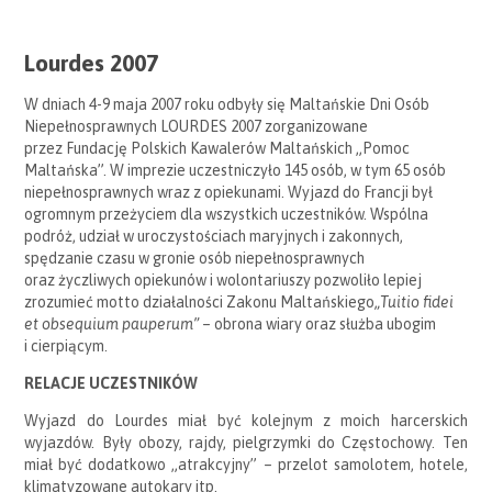
Lourdes 2007
W dniach 4-9 maja 2007 roku odbyły się Maltańskie Dni Osób
Niepełnosprawnych LOURDES 2007 zorganizowane
przez Fundację Polskich Kawalerów Maltańskich „Pomoc
Maltańska”. W imprezie uczestniczyło 145 osób, w tym 65 osób
niepełnosprawnych wraz z opiekunami. Wyjazd do Francji był
ogromnym przeżyciem dla wszystkich uczestników. Wspólna
podróż, udział w uroczystościach maryjnych i zakonnych,
spędzanie czasu w gronie osób niepełnosprawnych
oraz życzliwych opiekunów i wolontariuszy pozwoliło lepiej
zrozumieć motto działalności Zakonu Maltańskiego
„Tuitio fidei
et obsequium pauperum”
– obrona wiary oraz służba ubogim
i cierpiącym.
RELACJE UCZESTNIKÓW
Wyjazd do Lourdes miał być kolejnym z moich harcerskich
wyjazdów. Były obozy, rajdy, pielgrzymki do Częstochowy. Ten
miał być dodatkowo „atrakcyjny” – przelot samolotem, hotele,
klimatyzowane autokary itp.