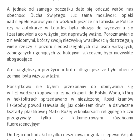
A jednak od samego początku dało się odczuć wśród nas
obecność Ducha Świętego. Już sama możliwość opieki
nad niepełnosprawnymi na wózkach jeszcze na lotnisku w Polsce
czy w autokarze w Lourdes była okazją do wyciszenia się
i zastanowienia co w życiu jest naprawdę ważne. Porozmawianie
z niewidomymi, którzy swoją niezwykłą wrażliwością dostrzegają
wiele rzeczy z pozoru niedostrzegalnych dla osób widzących,
zabieganych i goniących za kolejnym sukcesem, było niezwykle
ubogacające
Ale najgłębszym przeżyciem które długo jeszcze było obecne
ze mną, była wizyta w łaźni.
Początkowo nie byłem przekonany do obmywania się
w TEJ wodzie i kupowania jej na eksport do Polski. Woda, którą
w hektolitrach sprzedawano w niezliczonej ilości kramów
i sklepów, powoli stawała się już obiektem drwin, a dziwaczne
kształty plastikowej Matki Bożej w konkursach religijnego kiczu
przegrywały tylko z kilkumetrowymi różańcami
fluorescencyjnymi.
Do tego dochodziła brzydka deszczowa pogoda i niepewność jak