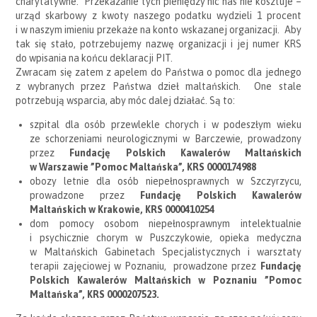
charytatywne. Przekazanie tych pieniędzy nic nas nie kosztuje –
urząd skarbowy z kwoty naszego podatku wydzieli 1 procent
i w naszym imieniu przekaże na konto wskazanej organizacji. Aby
tak się stało, potrzebujemy nazwę organizacji i jej numer KRS
do wpisania na końcu deklaracji PIT.
Zwracam się zatem z apelem do Państwa o pomoc dla jednego
z wybranych przez Państwa dzieł maltańskich. One stale
potrzebują wsparcia, aby móc dalej działać. Są to:
szpital dla osób przewlekle chorych i w podeszłym wieku
ze schorzeniami neurologicznymi w Barczewie, prowadzony
przez
Fundację Polskich Kawalerów Maltańskich
w Warszawie ”Pomoc Maltańska”, KRS 0000174988
obozy letnie dla osób niepełnosprawnych w Szczyrzycu,
prowadzone przez
Fundację Polskich Kawalerów
Maltańskich w Krakowie, KRS 0000410254
dom pomocy osobom niepełnosprawnym intelektualnie
i psychicznie chorym w Puszczykowie, opieka medyczna
w Maltańskich Gabinetach Specjalistycznych i warsztaty
terapii zajęciowej w Poznaniu, prowadzone przez
Fundację
Polskich Kawalerów Maltańskich w Poznaniu ”Pomoc
Maltańska”, KRS 0000207523.