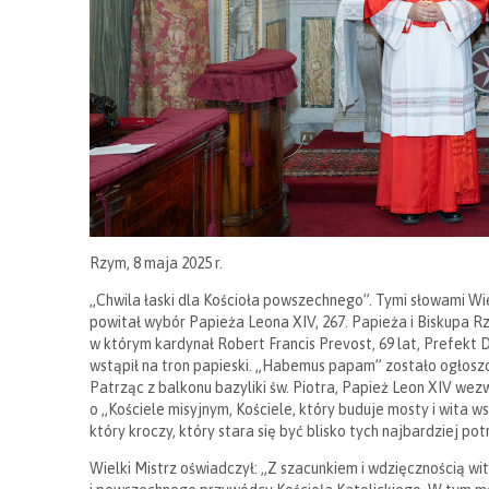
Rzym, 8 maja 2025 r.
„Chwila łaski dla Kościoła powszechnego”. Tymi słowami Wi
powitał wybór Papieża Leona XIV, 267. Papieża i Biskupa R
w którym kardynał Robert Francis Prevost, 69 lat, Prefekt D
wstąpił na tron ​​papieski. „Habemus papam” zostało ogło
Patrząc z balkonu bazyliki św. Piotra, Papież Leon XIV wez
o „Kościele misyjnym, Kościele, który buduje mosty i wita 
który kroczy, który stara się być blisko tych najbardziej pot
Wielki Mistrz oświadczył: „Z szacunkiem i wdzięcznością 