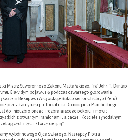
elki Mistrz Suwerennego Zakonu Maltańskiego, Fra’ John T. Dunlap,
zymu. Biały dym pojawił się podczas czwartego głosowania,
ykasterii Biskupów i Arcybiskup-Biskup senior Chiclayo (Peru),
szone przez kardynała protodiakona Dominique’a Mambertiego.
wał do „nieuzbrojonego i rozbrajającego pokoju” i mówił
wszystkich z otwartymi ramionami”, a także „Kościele synodalnym,
rzebujących i tych, którzy cierpią”.
witamy wybór nowego Ojca Świętego, Następcy Piotra