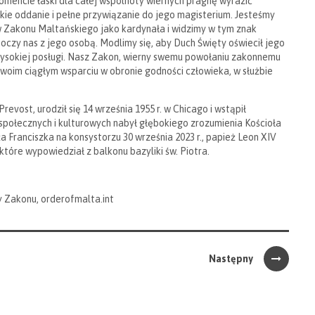
mencie łaski dla całej wspólnoty wiernych pragnę wyrazić
e oddanie i pełne przywiązanie do jego magisterium. Jesteśmy
w Zakonu Maltańskiego jako kardynała i widzimy w tym znak
dnoczy nas z jego osobą. Modlimy się, aby Duch Święty oświecił jego
 wysokiej posługi. Nasz Zakon, wierny swemu powołaniu zakonnemu
 swoim ciągłym wsparciu w obronie godności człowieka, w służbie
vost, urodził się 14 września 1955 r. w Chicago i wstąpił
społecznych i kulturowych nabył głębokiego zrozumienia Kościoła
Franciszka na konsystorzu 30 września 2023 r., papież Leon XIV
tóre wypowiedział z balkonu bazyliki św. Piotra.
y Zakonu, orderofmalta.int
Następny