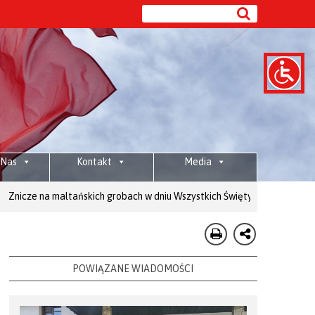
 Nas
Kontakt
Media
a maltańskich grobach w dniu Wszystkich Świętych
Wesprzyj: 80 102
POWIĄZANE WIADOMOŚCI