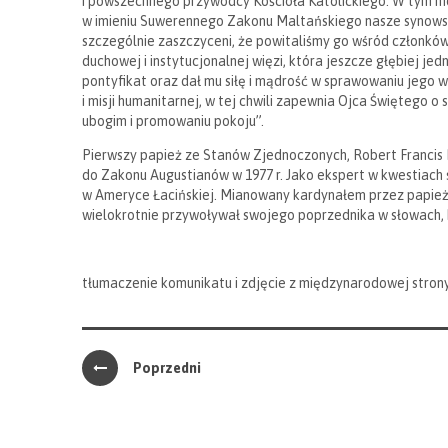
i powszechnego przywódcy Kościoła Katolickiego. W tym mo
w imieniu Suwerennego Zakonu Maltańskiego nasze synowski
szczególnie zaszczyceni, że powitaliśmy go wśród członkó
duchowej i instytucjonalnej więzi, która jeszcze głębiej je
pontyfikat oraz dał mu siłę i mądrość w sprawowaniu jego
i misji humanitarnej, w tej chwili zapewnia Ojca Świętego o
ubogim i promowaniu pokoju”.
Pierwszy papież ze Stanów Zjednoczonych, Robert Francis Pre
do Zakonu Augustianów w 1977 r. Jako ekspert w kwestiach 
w Ameryce Łacińskiej. Mianowany kardynałem przez papieża 
wielokrotnie przywoływał swojego poprzednika w słowach, k
tłumaczenie komunikatu i zdjęcie z międzynarodowej stron
Poprzedni