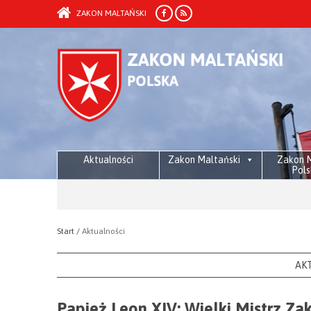
ZAKON MALTAŃSKI
Aktualności
Zakon Maltański
Zakon M
Pols
Start /
Aktualności
AK
Papież Leon XIV: Wielki Mistrz Z