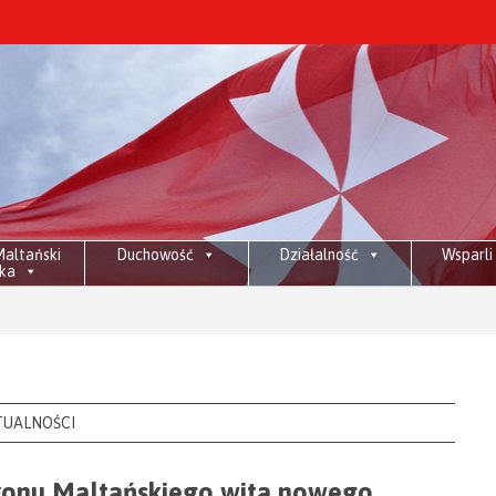
altański
Duchowość
Działalność
Wsparli
ka
Znicze n
TUALNOŚCI
akonu Maltańskiego wita nowego