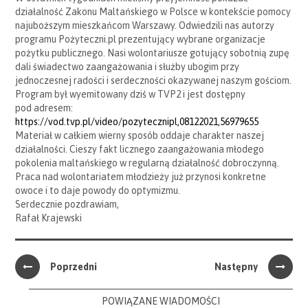
działalność Zakonu Maltańskiego w Polsce w kontekście pomocy
najuboższym mieszkańcom Warszawy. Odwiedzili nas autorzy
programu Pożyteczni.pl prezentujący wybrane organizacje
pożytku publicznego. Nasi wolontariusze gotujący sobotnią zupę
dali świadectwo zaangażowania i służby ubogim przy
jednoczesnej radości i serdeczności okazywanej naszym gościom.
Program był wyemitowany dziś w TVP2 i jest dostępny
pod adresem:
https://vod.tvp.pl/video/pozytecznipl,08122021,56979655
Materiał w całkiem wierny sposób oddaje charakter naszej
działalności. Cieszy fakt licznego zaangażowania młodego
pokolenia maltańskiego w regularną działalność dobroczynną.
Praca nad wolontariatem młodzieży już przynosi konkretne
owoce i to daje powody do optymizmu.
Serdecznie pozdrawiam,
Rafał Krajewski
Poprzedni
Następny
POWIĄZANE WIADOMOŚCI