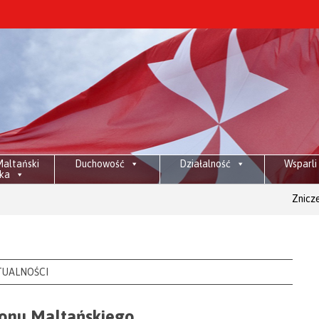
altański
Duchowość
Działalność
Wsparli
ka
Znicze na maltańs
TUALNOŚCI
konu Maltańskiego