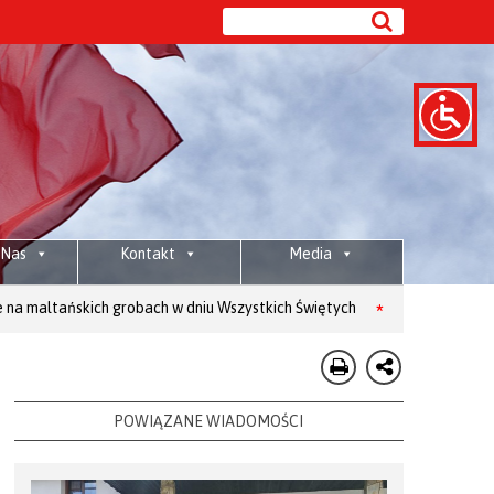
 Nas
Kontakt
Media
kich grobach w dniu Wszystkich Świętych
Wesprzyj: 80 1020 2892 00
POWIĄZANE WIADOMOŚCI