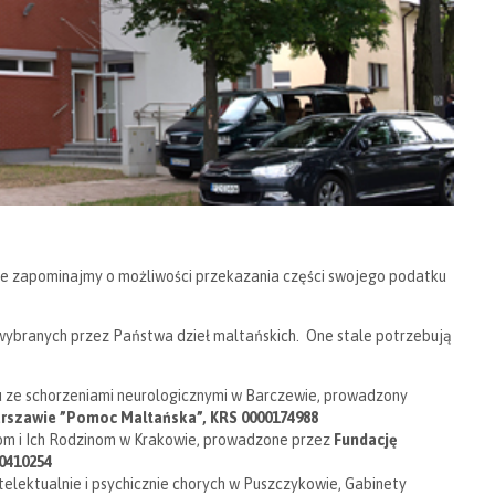
ie zapominajmy o możliwości przekazania części swojego podatku
ybranych przez Państwa dzieł maltańskich. One stale potrzebują
ku ze schorzeniami neurologicznymi w Barczewie, prowadzony
arszawie ”Pomoc Maltańska”, KRS 0000174988
m i Ich Rodzinom w Krakowie, prowadzone przez
Fundację
0410254
lektualnie i psychicznie chorych w Puszczykowie, Gabinety