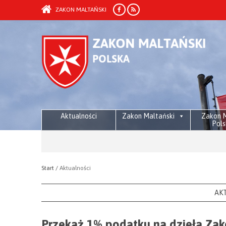
ZAKON MALTAŃSKI
Aktualności
Zakon Maltański
Zakon M
Pols
Start /
Aktualności
AK
Przekaż 1% podatku na dzieła Za