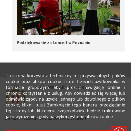
Podziękowanie za koncert w Poznaniu
Ta strona korzysta z technicznych i przyswajalnych plików
cookie oraz plików cookie stron trzecich użytkownika w
formacie grupowym, aby uprościć nawigację online i
ZAKON MALTAŃSKI POLSKA
chronić korzystanie z usług. Aby dowiedzieć się więcej lub
odmówić zgody na użycie jednego lub dowolnego z plików
cookie, kliknij tutaj. Zamknięcie tego banera, przeglądanie
tej strony lub kliknięcie czegokolwiek będzie traktowane
jako wyrażenie zgody na wykorzystanie plików cookie.
ZWIĄZEK POLSKICH KAWALERÓW MALTAŃSKICH