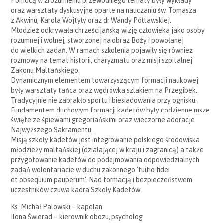
Pomocą w zrozumieniu przewodniego tematy były wykłady
oraz warsztaty dyskusyjne oparte na nauczaniu św. Tomasza
z Akwinu, Karola Wojtyły oraz dr Wandy Półtawskiej.
Młodzież odkrywała chrześcijańską wizję człowieka jako osoby
rozumnej i wolnej, stworzonej na obraz Boży i powołanej
do wielkich zadań. W ramach szkolenia pojawiły się również
rozmowy na temat historii, charyzmatu oraz misji szpitalnej
Zakonu Maltańskiego.
Dynamicznym elementem towarzyszącym formacji naukowej
były warsztaty tańca oraz wędrówka szlakiem na Przegibek.
Tradycyjnie nie zabrakło sportu i biesiadowania przy ognisku.
Fundamentem duchowym formacji kadetów były codzienne msze
święte ze śpiewami gregoriańskimi oraz wieczorne adoracje
Najwyższego Sakramentu.
Misją szkoły kadetów jest integrowanie polskiego środowiska
młodzieży maltańskiej (działającej w kraju i zagranicą) a także
przygotowanie kadetów do podejmowania odpowiedzialnych
zadań wolontariacie w duchu zakonnego 'tuitio fidei
et obsequium pauperum’. Nad formacją i bezpieczeństwem
uczestników czuwa kadra Szkoły Kadetów:
Ks. Michał Palowski – kapelan
Ilona Świerad – kierownik obozu, psycholog