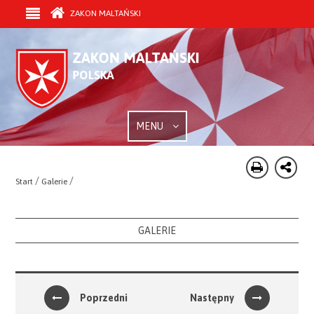
ZAKON MALTAŃSKI
MENU
/
/
Start
Galerie
GALERIE
Poprzedni
Następny