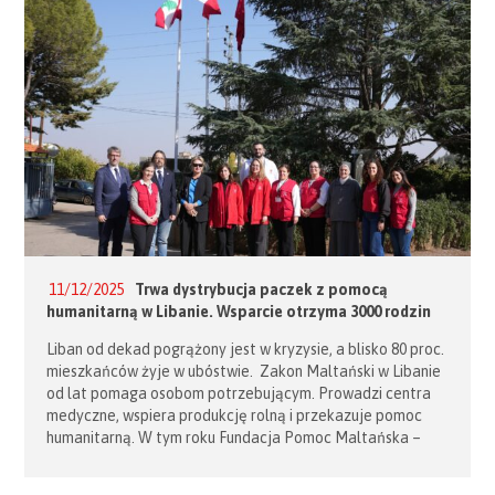
zakonami rycerskimi pozostającymi pod jej uznaniem są:
Zakon Rycerski Grobu Bożego […]
11/12/2025
Trwa dystrybucja paczek z pomocą
humanitarną w Libanie. Wsparcie otrzyma 3000 rodzin
Liban od dekad pogrążony jest w kryzysie, a blisko 80 proc.
mieszkańców żyje w ubóstwie. Zakon Maltański w Libanie
od lat pomaga osobom potrzebującym. Prowadzi centra
medyczne, wspiera produkcję rolną i przekazuje pomoc
humanitarną. W tym roku Fundacja Pomoc Maltańska –
Maltańska Służba Medyczna włączyła się w działa zakonu
w Libanie. Dzięki dofinansowaniu z programu Polska Pomoc