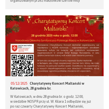
organizowanym przez małżonków szefów misji
dyplomatycznych w Polsce. Kiermasz odbył się
na Stadionie Narodowym. Warsztaty zaprezentowały
swoje piękne, ręcznie robione dekoracje świąteczne,
wyroby dziewiarskie i świece. Stoisko cieszyło się dużym
powodzeniem wśród obecnych. Zostało także odwiedzone
przez Pierwszą […]
05/12/2025
Charytatywny Koncert Maltański w
Katowicach, 28 grudnia br.
W Katowicach, w dniu 28 grudnia br. o godz. 12:00,
w siedzibie NOSPR przy ul. W. Kilara 1 odbędzie się już
po raz czwarty Charytatywny Koncert Maltański,