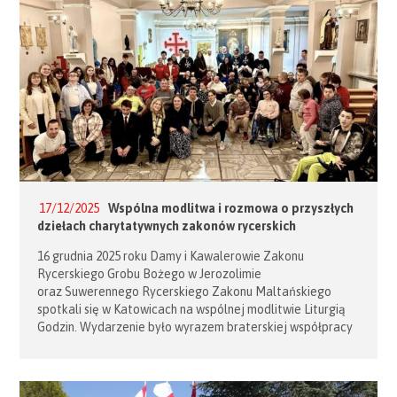
17/12/2025
Wspólna modlitwa i rozmowa o przyszłych
dziełach charytatywnych zakonów rycerskich
16 grudnia 2025 roku Damy i Kawalerowie Zakonu
Rycerskiego Grobu Bożego w Jerozolimie
oraz Suwerennego Rycerskiego Zakonu Maltańskiego
spotkali się w Katowicach na wspólnej modlitwie Liturgią
Godzin. Wydarzenie było wyrazem braterskiej współpracy
jedynych zakonów rycerskich uznawanych przez Stolicę
Apostolską. Zgodnie z przypomnieniem Sekretariatu Stanu
Stolicy Apostolskiej z dnia 16 października 2012 r., jedynymi