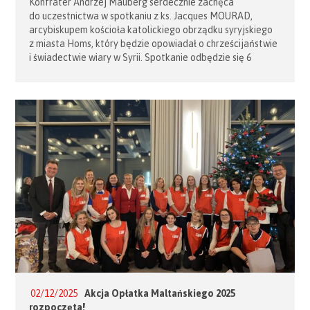
Konfrater Andrzej Mauberg serdecznie zachęca
do uczestnictwa w spotkaniu z ks. Jacques MOURAD,
arcybiskupem kościoła katolickiego obrządku syryjskiego
z miasta Homs, który będzie opowiadał o chrześcijaństwie
i świadectwie wiary w Syrii. Spotkanie odbędzie się 6
grudnia u Ojców Jezuitów na ul. Rakowieckiej 61
w Warszawie, o godz. 20:00 (szczegóły na załączonym
zaproszeniu). Link do biogramu arcybiskupa J. Mourad:
https://pl.wikipedia.org/wiki/Jacques_Mourad
02/12/2025
Akcja Opłatka Maltańskiego 2025
rozpoczęta!