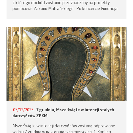
z którego dochód zostanie przeznaczony na projekty
pomocowe Zakonu Maltańskiego. Po koncercie Fundacja
Pomoc Maltańska – Maltańska Służba Medyczna
zaprasza na spotkanie opłatkowe we foyer. Szczegóły
na załączonym plakacie.
05/12/2025
7 grudnia, Msze święte w intencji stałych
darczyńców ZPKM
Msze Święte w intencji darczyńców zostaną odprawione
w dniu 7 grudnia w następujących miejscach: 1. Kaplica