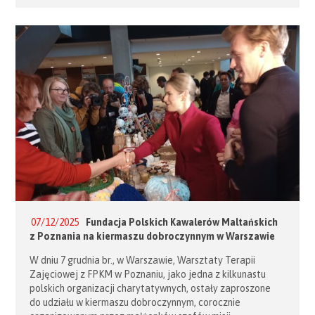
klasy, sposobu właściwego przygotowania kandydatów
oraz konieczność ujednolicenia programów na całym
świecie, tak by wszyscy kandydaci i członkowie 3 klasy
korzystali […]
07/12/2025
Fundacja Polskich Kawalerów Maltańskich
z Poznania na kiermaszu dobroczynnym w Warszawie
W dniu 7 grudnia br., w Warszawie, Warsztaty Terapii
Zajęciowej z FPKM w Poznaniu, jako jedna z kilkunastu
polskich organizacji charytatywnych, ostały zaproszone
do udziału w kiermaszu dobroczynnym, corocznie