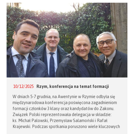
został uruchomiony projekt pomoc humanitarnej.
Przez ostatnie 50 lat […]
10/12/2025
Rzym, konferencja na temat formacji
W dniach 5-7 grudnia, na Awentynie w Rzymie odbyła się
międzynarodowa konferencja poświęcona zagadnieniom
formacji członków 3 klasy oraz kandydatów do Zakonu.
Związek Polski reprezentowała delegacja w składzie:
ks. Michał Palowski, Przemysław Salamoński i Rafał
Krajewski. Podczas spotkania poruszono wiele kluczowych
zagadnień dotyczących kierunku formacji członków 3