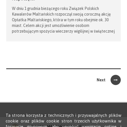
W dniu 1 grudnia bieżącego roku Związek Polskich
Kawalerów Maltańskich rozpoczął swoją coroczną akcję
Opłatka Maltańskiego, która w tym roku obejmie ok. 30
miast. Celem akcji jest umożliwienie osobom
potrzebującym spożycia wieczerzy wigilijnej w świątecznej
atmosferze. W tym dniu, w Gdańsku, w świątecznie
udekorowanej sali Olivia Star gościliśmy ponad 260 osób
potrzebujących wraz z opiekunami, a także sponsorów,
partnerów, wolontariuszy i przedstawicieli władz
państwowych oraz samorządowych. […]
Next
Ta strona korzysta z technicznych i przyswajalnych plików
cookie oraz plików cookie stron trzecich użytkownika w
formacie grupowym, aby uprościć nawigację online i
ZAKON MALTAŃSKI POLSKA