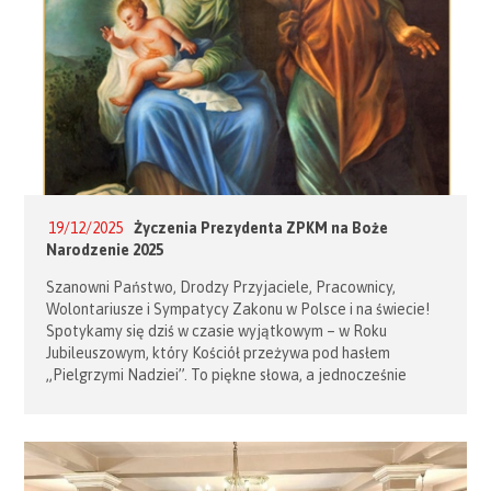
19/12/2025
Życzenia Prezydenta ZPKM na Boże
Narodzenie 2025
Szanowni Państwo, Drodzy Przyjaciele, Pracownicy,
Wolontariusze i Sympatycy Zakonu w Polsce i na świecie!
Spotykamy się dziś w czasie wyjątkowym – w Roku
Jubileuszowym, który Kościół przeżywa pod hasłem
„Pielgrzymi Nadziei”. To piękne słowa, a jednocześnie
głęboko prawdziwe. Każdy z nas niesie w sobie nadzieję –
czasem cichą, czasem wystawioną na próbę, ale zawsze
żywą. Jesteśmy w drodze. I idziemy nią razem. Boże
Narodzenie przypomina nam, że Bóg nie przychodzi
z daleka – On przychodzi […]