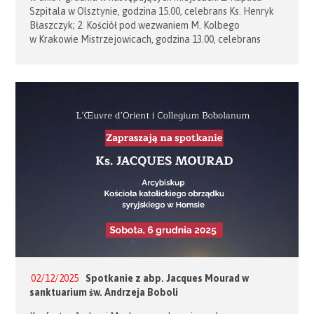
Szpitala w Olsztynie, godzina 15.00, celebrans Ks. Henryk
Błaszczyk; 2. Kościół pod wezwaniem M. Kolbego
w Krakowie Mistrzejowicach, godzina 13.00, celebrans
Ks. Jacek Mateja; 3. Kościół Dominikański w Rzeszowie,
godzina 8.30, celebrans Ojciec Marek Pieńkowski.
02/12/2025
Spotkanie z abp. Jacques Mourad w
sanktuarium św. Andrzeja Boboli