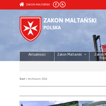
ZAKON MALTAŃSKI
Aktualności
Zakon Maltański
Zakon M
Pols
Start /
Archiwum 2014