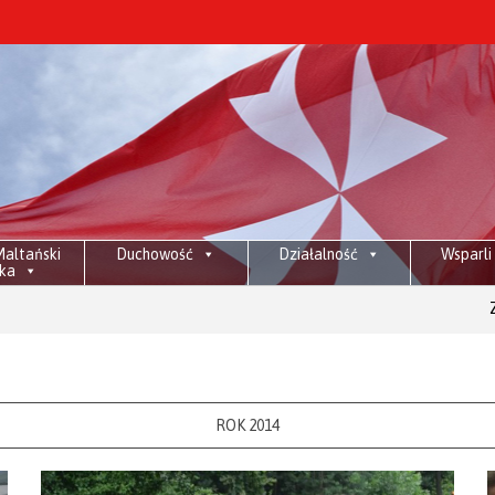
altański
Duchowość
Działalność
Wsparli
ka
Znicze na ma
ROK 2014