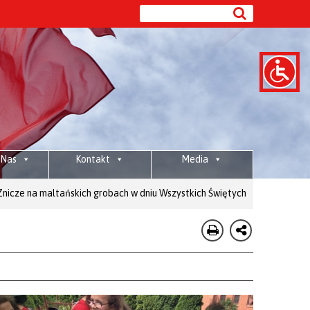
 Nas
Kontakt
Media
ltańskich grobach w dniu Wszystkich Świętych
Wesprzyj: 80 1020 2