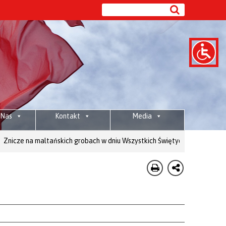
 Nas
Kontakt
Media
 maltańskich grobach w dniu Wszystkich Świętych
Wesprzyj: 80 1020