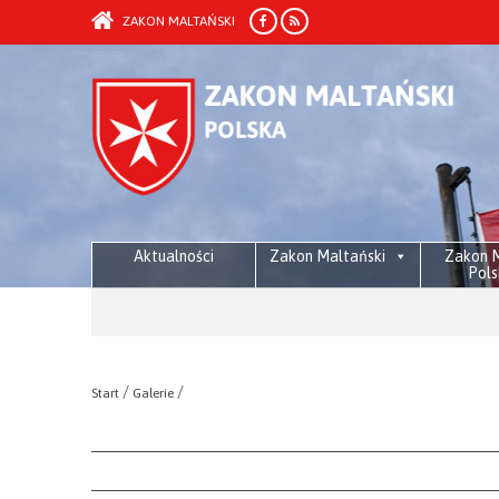
ZAKON MALTAŃSKI
Aktualności
Zakon Maltański
Zakon M
Pols
/
/
Start
Galerie