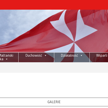
altański
Duchowość
Działalność
Wsparli
ka
Znicze na
GALERIE