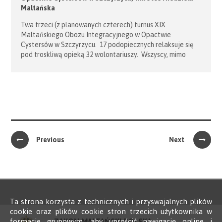
Maltańska
Twa trzeci (z planowanych czterech) turnus XIX
Maltańskiego Obozu Integracyjnego w Opactwie
Cystersów w Szczyrzycu. 17 podopiecznych relaksuje się
pod troskliwą opieką 32 wolontariuszy. Wszyscy, mimo
upalnej i kapryśnej pogody, doskonale się bawią i cieszą
przyjazną atmosferą Obozu. W dniu 21 lipca
br. (na początku ostatniego turnusu) w Szczyrzycu będzie
miała miejsce Niedziela Maltańska, na którą są zaproszeni
członkowie ZPKM. Prezydent Jacek Tarnowski będzie
obecny w tym dniu, […]
Previous
Next
Ta strona korzysta z technicznych i przyswajalnych plików
cookie oraz plików cookie stron trzecich użytkownika w
formacie grupowym, aby uprościć nawigację online i
ZAKON MALTAŃSKI POLSKA