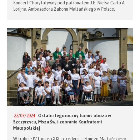
Koncert Charytatywny pod patronatem J.E. Nielsa Carla A.
Lorijna, Ambasadora Zakonu Maltańskiego w Polsce.
Koncert poprowadzi Dyrektor Filharmonii Warmińsko-
Mazurskiej, Janusz Ciepliński. Będzie to połączenie klasyki,
musicalu i rocku na jednej scenie. Wystąpią: Orkiestra
Symfoniczna Filharmonii Warmińsko-Mazurskiej, Dariusz
Stachura – tenor, Izabela Buchowska – wiolonczela
elektryczna, śpiew i Paulina Grochowska-Stekla […]
22/07/2024
Ostatni tegoroczny turnus obozu w
Szczyrzycu, Msza Św. i zebranie Konfraterni
Małopolskiej
W trakcie IV turnusu XIX-tej edycji Letniego Maltańskiego