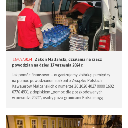
16/09/2024
Zakon Maltański, działania na rzecz
powodzian na dzień 17 września 2024 r.
Jak pomóc finansowo: – organizujemy zbiórkę pieniędzy
na pomoc powodzianom na konto Związku Polskich
Kawalerów Maltańskich o numerze 30 1020 4027 0000 1602
0776 4931 z dopiskiem „pomoc dla poszkodowanych
w powodzi 2024”; osoby poza granicami Polski mogą
wpłacać w USD, IBAN: PL85 1020 2892 0000 5602 0026 6254,
z dopiskiem „pomoc dla poszkodowanych w powodzi 2024”;
lub w EUR, IBAN: PL33 1020 0000 5102 0028 […]