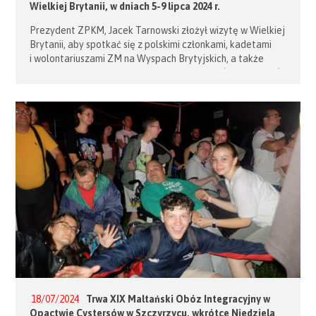
Wielkiej Brytanii, w dniach 5-9 lipca 2024 r.
Prezydent ZPKM, Jacek Tarnowski złożył wizytę w Wielkiej
Brytanii, aby spotkać się z polskimi członkami, kadetami
i wolontariuszami ZM na Wyspach Brytyjskich, a także
z polskimi władzami kościelnymi i zakonnymi (maltańskimi)
brytyjskimi. W dniu 5 lipca na Balham, w siedzibie Polskiej
Parafii Chrystusa Króla w Londynie odbyła się Msza Święta
oraz spotkanie z kadetami i wolontariuszami, które
pozwoliło przybliżyć działania sekcji polskiej Zakonu
na Wyspach, jak również podzielić się wizją […]
18/07/2024
Trwa XIX Maltański Obóz Integracyjny w
Opactwie Cystersów w Szczyrzycu, wkrótce Niedziela