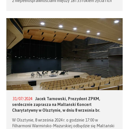
z niepełnosprawnościami między 18 i 35 rokiem życia i ich
opiekunów-wolontariuszy. 14 sierpnia obóz odwiedził
Wielki Mistrz Zakonu, Fra’ John T. Dunlap. Poniżej link
do filmu […]
31/07/2024
Jacek Tarnowski, Prezydent ZPKM,
serdecznie zaprasza na Maltański Koncert
Charytatywny w Olsztynie, w dniu 8 września br.
W Olsztynie, 8 września 2024 r. o godzinie 17:00 w
Filharmonii Warmińsko-Mazurskiej odbędzie się Maltański