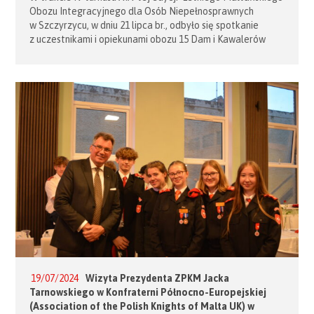
Obozu Integracyjnego dla Osób Niepełnosprawnych
w Szczyrzycu, w dniu 21 lipca br., odbyło się spotkanie
z uczestnikami i opiekunami obozu 15 Dam i Kawalerów
ZPKM z udziałem Pana Prezydenta Jacka Tarnowskiego.
Na wniosek Zarządu Fundacji Krakowskiej zwołane
zgromadzenie jej członków podjęło dyskusję w celu
modyfikacji formowania duchowego i wypracowano nowy
całoroczny kalendarz wspólnych Mszy Św. z inspiracji
kapelanów […]
19/07/2024
Wizyta Prezydenta ZPKM Jacka
Tarnowskiego w Konfraterni Północno-Europejskiej
(Association of the Polish Knights of Malta UK) w