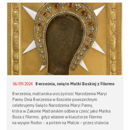
Warmińsko-Mazurskiej, Dariusz Stachura – tenor, Izabela
Buchowska – wiolonczela elektryczna, śpiew i Paulina
Grochowska-Stekla – śpiew. Koncert […]
06/09/2024
8 września, święto Matki Boskiej z Filermo
8 września, maltańska uroczystość Narodzenia Maryi
Panny Dnia 8 września w Kościele powszechnym
celebrujemy Święto Narodzenia Maryi Panny,
która w Zakonie Maltańskim odbiera cześć jako Matka
Boża z Filermo; gdyż właśnie w klasztorze Filermo
na wyspie Rodos – a potem na Malcie – przez stulecia
przechowywana była ikona Najświętszej Dziewicy,