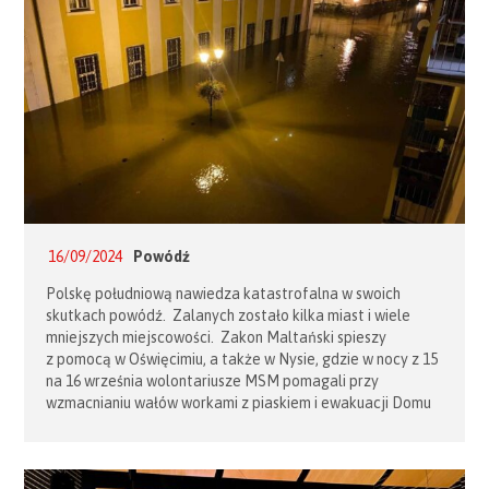
16/09/2024
Powódź
Polskę południową nawiedza katastrofalna w swoich
skutkach powódź. Zalanych zostało kilka miast i wiele
mniejszych miejscowości. Zakon Maltański spieszy
z pomocą w Oświęcimiu, a także w Nysie, gdzie w nocy z 15
na 16 września wolontariusze MSM pomagali przy
wzmacnianiu wałów workami z piaskiem i ewakuacji Domu
Opieki. Niestety siedziba MSM w Nysie została zalana.
W weekend w Bielsku wolontariusze pomogli przygotować
posiłek dla kilkudziesięciu osób w kryzysie bezdomności