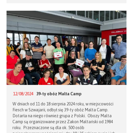
która stała się swoistym symbolem opieki Matki Bożej
nad Zakonem Maltańskim i jego dziełami. Związek
Polskich Kawalerów Maltańskich […]
12/08/2024
39-ty obóz Malta Camp
W dniach od 11 do 18 sierpnia 2024 roku, w miejscowości
Fiesch w Szwajarii, odbył się 39-ty obóz Malta Camp.
Dotarła na niego również grupa z Polski. Obozy Malta
Camp są organizowane przez Zakon Maltański od 1984
roku. Przeznaczone są dla ok. 500 osób