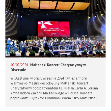
i ubóstwa. […]
09/09/2024
Maltański Koncert Charytatywny w
Olsztynie
W Olsztynie, w dniu 8 września 2024 r.,w Filharmonii
Warmińsko-Mazurskiej odbył się Maltański Koncert
Charytatywny pod patronatem J.E. Nielsa Carla A. Lorijna,
Ambasadora Zakonu Maltańskiego w Polsce. Koncert
poprowadził Dyrektor Filharmonii Warmińsko-Mazurskiej,
Janusz Ciepliński. Na scenie połączono klasykę, musical
i rock. Wystąpili: Orkiestra Symfoniczna Filharmonii